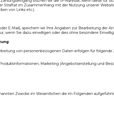
ahlungseingang löschen wir die IP-Adresse, wenn diese für Sich
ner Straftat im Zusammenhang mit der Nutzung unserer Website 
ken von Links etc.).
oder E-Mail), speichern wir Ihre Angaben zur Bearbeitung der An
wenn Sie dazu einwilligen oder dies ohne besondere Einwilligun
tzung
arbeitung von personenbezogenen Daten erfolgen für folgende
 Produktinformationen, Marketing (Angebotserstellung und 
 genannten Zwecke im Wesentlichen die im Folgenden aufgefüh