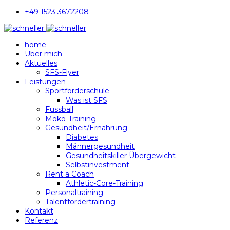
+49 1523 3672208
home
Über mich
Aktuelles
SFS-Flyer
Leistungen
Sportförderschule
Was ist SFS
Fussball
Moko-Training
Gesundheit/Ernährung
Diabetes
Männergesundheit
Gesundheitskiller Übergewicht
Selbstinvestment
Rent a Coach
Athletic-Core-Training
Personaltraining
Talentfördertraining
Kontakt
Referenz