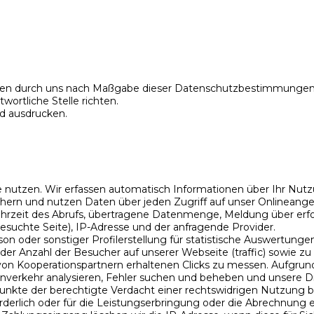
Daten durch uns nach Maßgabe dieser Datenschutzbestimmunge
ortliche Stelle richten.
nd ausdrucken.
nutzen. Wir erfassen automatisch Informationen über Ihr Nutzun
ern und nutzen Daten über jeden Zugriff auf unser Onlineangeb
zeit des Abrufs, übertragene Datenmenge, Meldung über erfol
besuchte Seite), IP-Adresse und der anfragende Provider.
on oder sonstiger Profilerstellung für statistische Auswertung
er Anzahl der Besucher auf unserer Webseite (traffic) sowie 
n Kooperationspartnern erhaltenen Clicks zu messen. Aufgrund 
verkehr analysieren, Fehler suchen und beheben und unsere Die
unkte der berechtigte Verdacht einer rechtswidrigen Nutzung b
rderlich oder für die Leistungserbringung oder die Abrechnung e