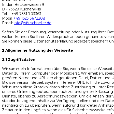
Andreas Schneller
In den Beckenwiesen 9
D - 73329 Kuchen/Fils
Tel.: +49 7331 703363
Mobil:
+49 1523 3672208
Email:
info@sfs-schneller.de
Sofern Sie der Erhebung, Verarbeitung oder Nutzung Ihrer 
wollen, können Sie Ihren Widerspruch an oben genannte verantw
Sie können diese Datenschutzerklärung jederzeit speichern u
2 Allgemeine Nutzung der Webseite
2.1 Zugriffsdaten
Wir sammeln Informationen über Sie, wenn Sie diese Webseite 
Daten zu Ihrem Computer oder Mobilgerät. Wir erheben, speich
gehören Name und URL der abgerufenen Datei, Datum und Uhr
Browserversion, Betriebssystem, Referrer URL (d.h. die zuvor 
Wir nutzen diese Protokolldaten ohne Zuordnung zu Ihrer Pers
unseres Onlineangebotes, aber auch zur anonymen Erfassung d
Dienste, ebenso zu Abrechnungszwecken, um die Anzahl der vo
standortbezogene Inhalte zur Verfügung stellen und den Daten
nachträglich zu überprüfen, wenn aufgrund konkreter Anhaltsp
Zeitraum in den Logfiles, wenn dies für Sicherheitszwecke erfo