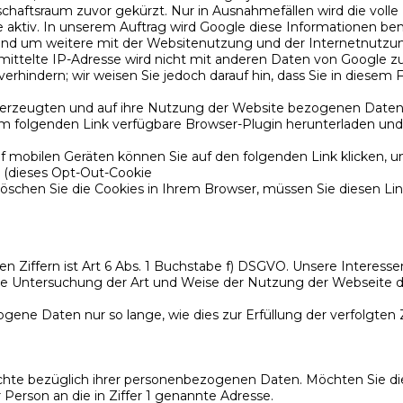
aftsraum zuvor gekürzt. Nur in Ausnahmefällen wird die volle
te aktiv. In unserem Auftrag wird Google diese Informationen b
und um weitere mit der Websitenutzung und der Internetnutzu
ittelte IP-Adresse wird nicht mit anderen Daten von Google 
rhindern; wir weisen Sie jedoch darauf hin, dass Sie in diesem 
 erzeugten und auf ihre Nutzung der Website bezogenen Daten (i
em folgenden Link verfügbare Browser-Plugin herunterladen und
f mobilen Geräten können Sie auf den folgenden Link klicken, u
t (dieses Opt-Out-Cookie
öschen Sie die Cookies in Ihrem Browser, müssen Sie diesen Link
Ziffern ist Art 6 Abs. 1 Buchstabe f) DSGVO. Unsere Interesse
, die Untersuchung der Art und Weise der Nutzung der Webseite
gene Daten nur so lange, wie dies zur Erfüllung der verfolgten
e bezüglich ihrer personenbezogenen Daten. Möchten Sie diese
r Person an die in Ziffer 1 genannte Adresse.